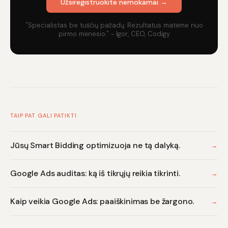
Užsiregistruokite nemokamai →
"Specialistas be tuščių pažadų. Rezultatus matėme nuo
pirmo mėnesio." - Igor, CEO, Codigy
TAIP PAT GALI PATIKTI
Jūsų Smart Bidding optimizuoja ne tą dalyką.
→
Google Ads auditas: ką iš tikrųjų reikia tikrinti.
→
Kaip veikia Google Ads: paaiškinimas be žargono.
→