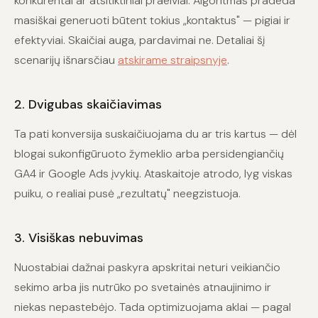
konkurentai ar atsitiktiniai praeiviai. Algoritmas pradeda
masiškai generuoti būtent tokius „kontaktus" — pigiai ir
efektyviai. Skaičiai auga, pardavimai ne. Detaliai šį
scenarijų išnarsčiau
atskirame straipsnyje
.
2. Dvigubas skaičiavimas
Ta pati konversija suskaičiuojama du ar tris kartus — dėl
blogai sukonfigūruoto žymeklio arba persidengiančių
GA4 ir Google Ads įvykių. Ataskaitoje atrodo, lyg viskas
puiku, o realiai pusė „rezultatų" neegzistuoja.
3. Visiškas nebuvimas
Nuostabiai dažnai paskyra apskritai neturi veikiančio
sekimo arba jis nutrūko po svetainės atnaujinimo ir
niekas nepastebėjo. Tada optimizuojama aklai — pagal