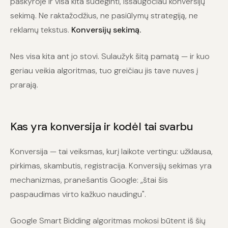
paskyroje ir visa kita sudeginti, išsaugočiau konversijų
sekimą. Ne raktažodžius, ne pasiūlymų strategiją, ne
reklamų tekstus.
Konversijų sekimą.
Nes visa kita ant jo stovi. Sulaužyk šitą pamatą — ir kuo
geriau veikia algoritmas, tuo greičiau jis tave nuves į
prarają.
Kas yra konversija ir kodėl tai svarbu
Konversija — tai veiksmas, kurį laikote vertingu: užklausa,
pirkimas, skambutis, registracija. Konversijų sekimas yra
mechanizmas, pranešantis Google: „štai šis
paspaudimas virto kažkuo naudingu".
Google Smart Bidding algoritmas mokosi būtent iš šių