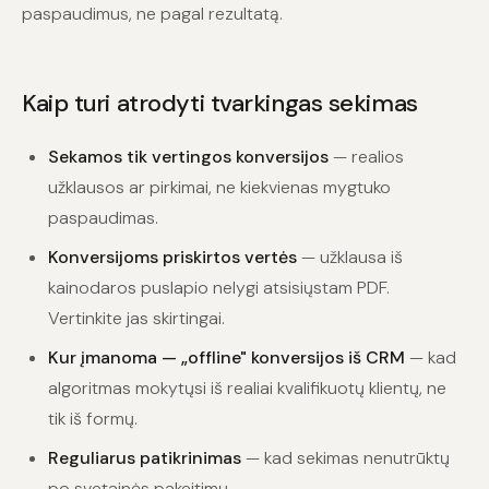
paspaudimus, ne pagal rezultatą.
Kaip turi atrodyti tvarkingas sekimas
Sekamos tik vertingos konversijos
— realios
užklausos ar pirkimai, ne kiekvienas mygtuko
paspaudimas.
Konversijoms priskirtos vertės
— užklausa iš
kainodaros puslapio nelygi atsisiųstam PDF.
Vertinkite jas skirtingai.
Kur įmanoma — „offline" konversijos iš CRM
— kad
algoritmas mokytųsi iš realiai kvalifikuotų klientų, ne
tik iš formų.
Reguliarus patikrinimas
— kad sekimas nenutrūktų
po svetainės pakeitimų.