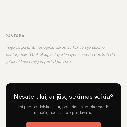
PASTABA
Teiginiai paremti tiesioginio darbo su konversijų sekimo
nustatymais (GA4, Google Tag Manager, serverio pusės GTM,
„offline" konversijų importu) patirtimi.
Nesate tikri, ar jūsų sekimas veikia?
Tai pirmas dalykas, kurį patikrinu. Nemokamas 15
minučių auditas, be pardavimo.