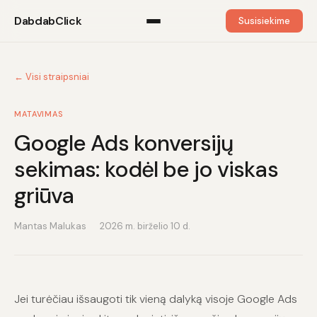
DabdabClick
Susisiekime
← Visi straipsniai
MATAVIMAS
Google Ads konversijų
sekimas: kodėl be jo viskas
griūva
Mantas Malukas
2026 m. birželio 10 d.
Jei turėčiau išsaugoti tik vieną dalyką visoje Google Ads