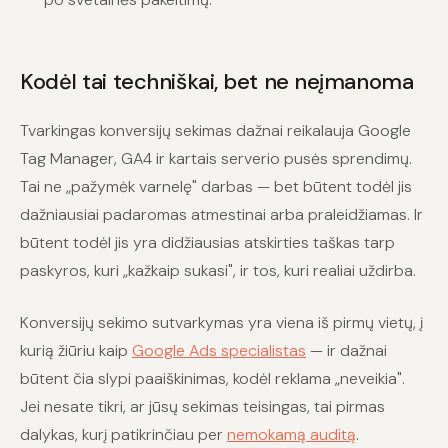
Kodėl tai techniškai, bet ne neįmanoma
Tvarkingas konversijų sekimas dažnai reikalauja Google
Tag Manager, GA4 ir kartais serverio pusės sprendimų.
Tai ne „pažymėk varnelę" darbas — bet būtent todėl jis
dažniausiai padaromas atmestinai arba praleidžiamas. Ir
būtent todėl jis yra didžiausias atskirties taškas tarp
paskyros, kuri „kažkaip sukasi", ir tos, kuri realiai uždirba.
Konversijų sekimo sutvarkymas yra viena iš pirmų vietų, į
kurią žiūriu kaip
Google Ads specialistas
— ir dažnai
būtent čia slypi paaiškinimas, kodėl reklama „neveikia".
Jei nesate tikri, ar jūsų sekimas teisingas, tai pirmas
dalykas, kurį patikrinčiau per
nemokamą auditą
.